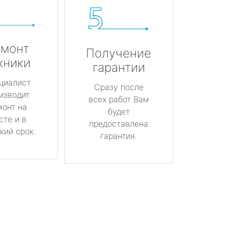
монт
Получение
хники
гарантии
циалист
Сразу после
изводит
всех работ Вам
монт на
будет
сте и в
предоставлена
кий срок.
гарантия.