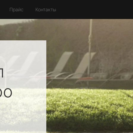
Прайс
Контакты
л
ро