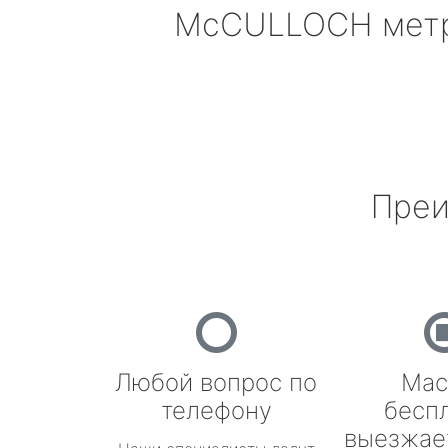
McCULLOCH
мет
Преи
Любой вопрос по
Мас
телефону
бесп
выезжае