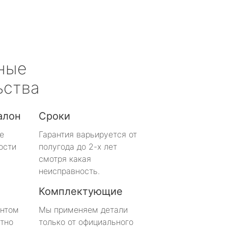
ные
ьства
алон
Сроки
е
Гарантия варьируется от
ости
полугода до 2-х лет
смотря какая
неисправность.
Комплектующие
онтом
Мы применяем детали
тно
только от официального