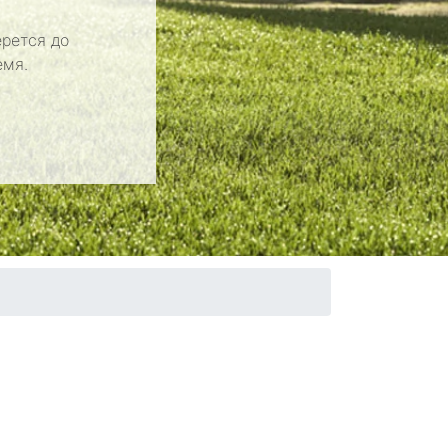
рется до
емя.