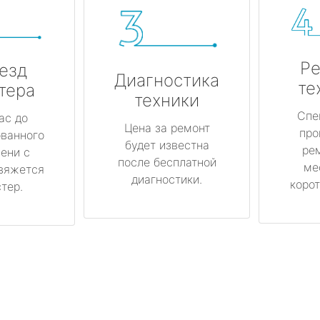
Ре
езд
Диагностика
те
тера
техники
Спе
ас до
Цена за ремонт
про
ованного
будет известна
ре
ени с
после бесплатной
ме
вяжется
диагностики.
корот
тер.