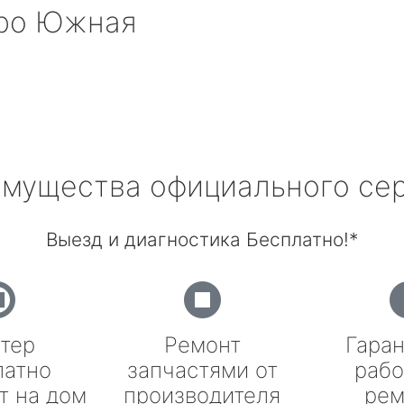
ро Южная
мущества официального се
Выезд и диагностика Бесплатно!*
тер
Ремонт
Гаран
латно
запчастями от
рабо
т на дом
производителя
рем