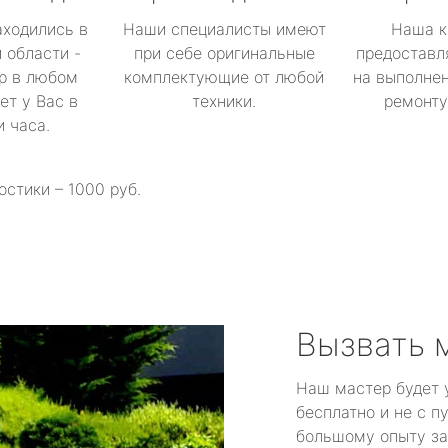
аходились в
Наши специалисты имеют
Наша к
 области -
при себе оригинальные
предоставл
р в любом
комплектующие от любой
на выполнен
ет у Вас в
техники.
ремонту 
и часа.
остики – 1000 руб.
Вызвать 
Наш мастер будет 
бесплатно и не с п
большому опыту за