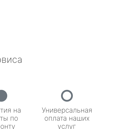
рвиса
тия на
Универсальная
ты по
оплата наших
онту
услуг