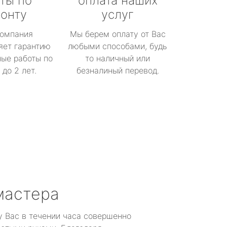
ты по
оплата наших
онту
услуг
омпания
Мы берем оплату от Вас
яет гарантию
любыми способами, будь
ые работы по
то наличный или
до 2 лет.
безналиный перевод.
мастера
у Вас в течении часа совершенно