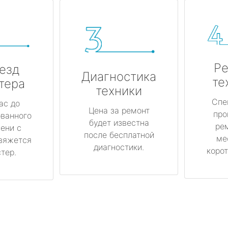
Ре
езд
Диагностика
те
тера
техники
Спе
ас до
Цена за ремонт
про
ованного
будет известна
ре
ени с
после бесплатной
ме
вяжется
диагностики.
корот
тер.