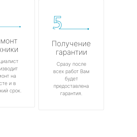
монт
Получение
хники
гарантии
циалист
Сразу после
изводит
всех работ Вам
монт на
будет
сте и в
предоставлена
кий срок.
гарантия.