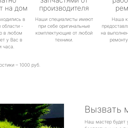
латно
запчастями от
рабо
т на дом
производителя
рем
аходились в
Наши специалисты имеют
Наша к
 области -
при себе оригинальные
предоставл
р в любом
комплектующие от любой
на выполнен
ет у Вас в
техники.
ремонту 
и часа.
остики – 1000 руб.
Вызвать 
Наш мастер будет 