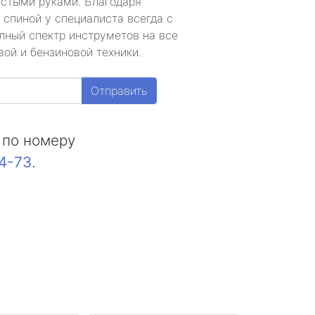
устыми руками. Благодаря
 спиной у специалиста всегда с
лный спектр инструметов на все
ой и бензиновой техники.
Отправить
 по номеру
44-73
.