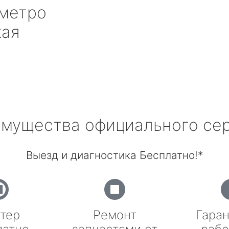
метро
кая
мущества официального се
Выезд и диагностика Бесплатно!*
тер
Ремонт
Гаран