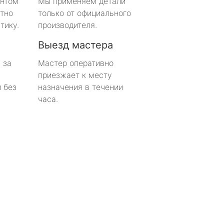
онтом
Мы применяем детали
тно
только от официального
тику.
производителя.
Выезд мастера
 за
Мастер оперативно
приезжает к месту
 без
назначения в течении
часа.