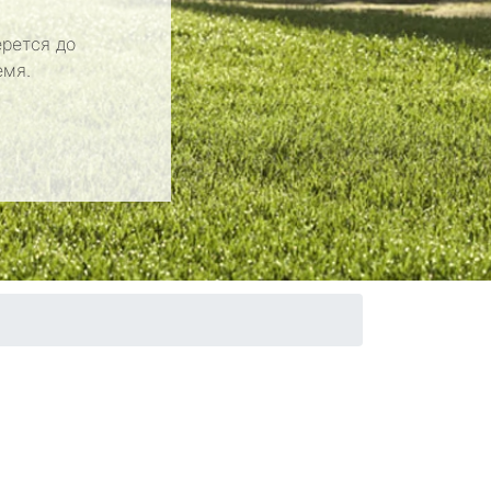
рется до
емя.