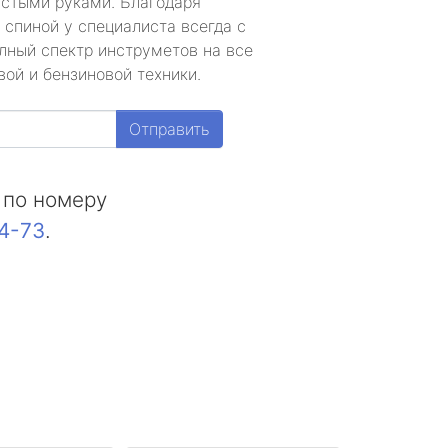
устыми руками. Благодаря
 спиной у специалиста всегда с
лный спектр инструметов на все
ой и бензиновой техники.
Отправить
 по номеру
44-73
.