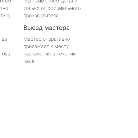
онтом
Мы применяем детали
тно
только от официального
тику.
производителя.
Выезд мастера
 за
Мастер оперативно
приезжает к месту
 без
назначения в течении
часа.