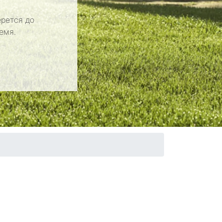
рется до
емя.