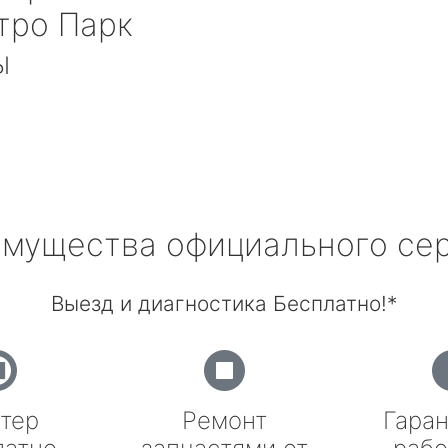
тро Парк
ы
мущества официального се
Выезд и диагностика Бесплатно!*
тер
Ремонт
Гаран