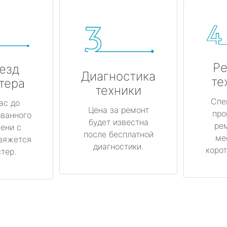
Ре
езд
Диагностика
те
тера
техники
Спе
ас до
Цена за ремонт
про
ованного
будет известна
ре
ени с
после бесплатной
ме
вяжется
диагностики.
корот
тер.