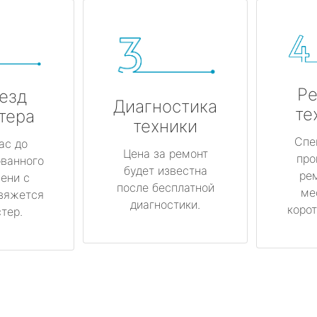
Ре
езд
Диагностика
те
тера
техники
Спе
ас до
Цена за ремонт
про
ованного
будет известна
ре
ени с
после бесплатной
ме
вяжется
диагностики.
корот
тер.