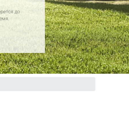
рется до
емя.