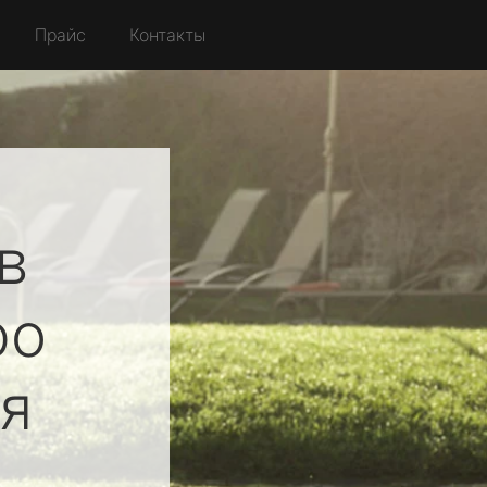
Прайс
Контакты
в
ро
я