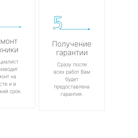
монт
Получение
хники
гарантии
циалист
Сразу после
изводит
всех работ Вам
монт на
будет
сте и в
предоставлена
кий срок.
гарантия.