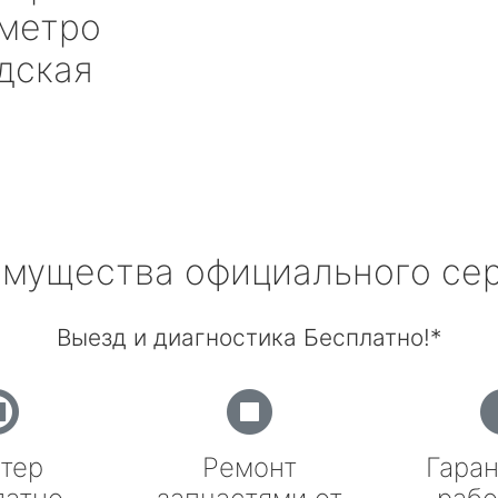
метро
дская
мущества официального се
Выезд и диагностика Бесплатно!*
тер
Ремонт
Гаран