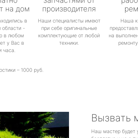
латно
запчастями от
рабо
т на дом
производителя
рем
аходились в
Наши специалисты имеют
Наша к
 области -
при себе оригинальные
предоставл
р в любом
комплектующие от любой
на выполнен
ет у Вас в
техники.
ремонту 
и часа.
остики – 1000 руб.
Вызвать 
Наш мастер будет 