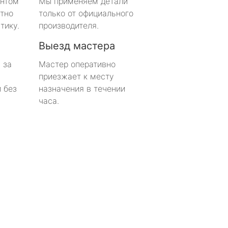
онтом
Мы применяем детали
тно
только от официального
тику.
производителя.
Выезд мастера
 за
Мастер оперативно
приезжает к месту
 без
назначения в течении
часа.