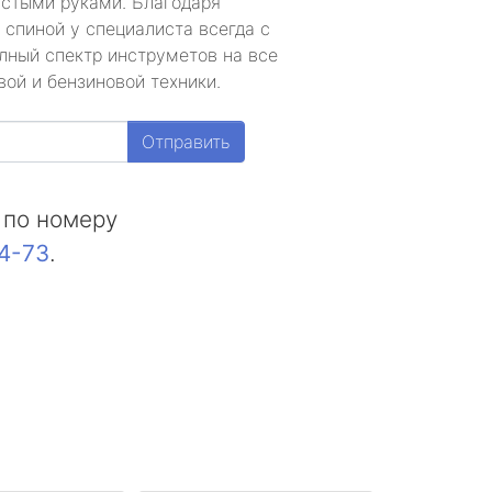
устыми руками. Благодаря
 спиной у специалиста всегда с
лный спектр инструметов на все
ой и бензиновой техники.
Отправить
 по номеру
44-73
.