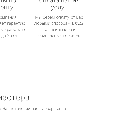
ты по
оплата наших
онту
услуг
омпания
Мы берем оплату от Вас
яет гарантию
любыми способами, будь
ые работы по
то наличный или
до 2 лет.
безналиный перевод.
мастера
у Вас в течении часа совершенно